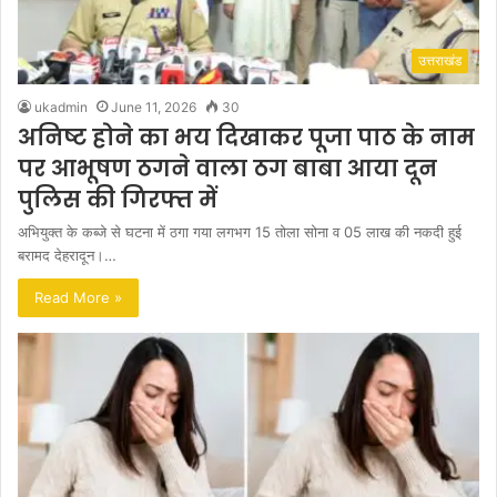
उत्तराखंड
ukadmin
June 11, 2026
30
अनिष्ट होने का भय दिखाकर पूजा पाठ के नाम
पर आभूषण ठगने वाला ठग बाबा आया दून
पुलिस की गिरफ्त में
अभियुक्त के कब्जे से घटना में ठगा गया लगभग 15 तोला सोना व 05 लाख की नकदी हुई
बरामद देहरादून।…
Read More »