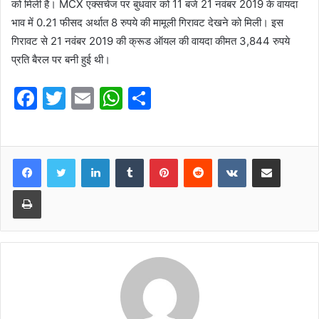
को मिली है। MCX एक्सचेंज पर बुधवार को 11 बजे 21 नवंबर 2019 के वायदा
भाव में 0.21 फीसद अर्थात 8 रुपये की मामूली गिरावट देखने को मिली। इस
गिरावट से 21 नवंबर 2019 की क्रूड ऑयल की वायदा कीमत 3,844 रुपये
प्रति बैरल पर बनी हुई थी।
F
T
E
W
S
a
w
m
h
h
c
itt
ai
at
ar
e
er
l
s
e
LinkedIn
Tumblr
Pinterest
Reddit
VKontakte
Share via Email
b
A
Print
o
p
o
p
k