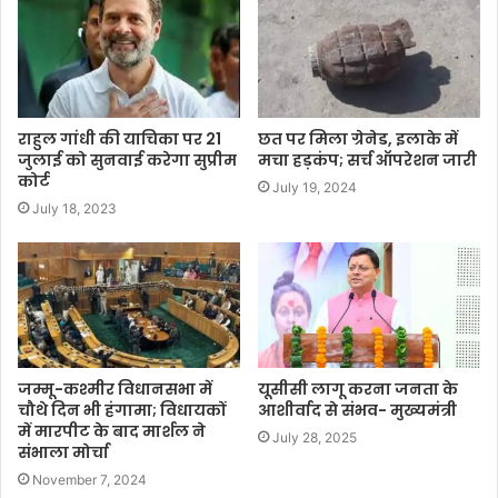
राहुल गांधी की याचिका पर 21
छत पर मिला ग्रेनेड, इलाके में
जुलाई को सुनवाई करेगा सुप्रीम
मचा हड़कंप; सर्च ऑपरेशन जारी
कोर्ट
July 19, 2024
July 18, 2023
जम्मू-कश्मीर विधानसभा में
यूसीसी लागू करना जनता के
चौथे दिन भी हंगामा; विधायकों
आशीर्वाद से संभव- मुख्यमंत्री
में मारपीट के बाद मार्शल ने
July 28, 2025
संभाला मोर्चा
November 7, 2024