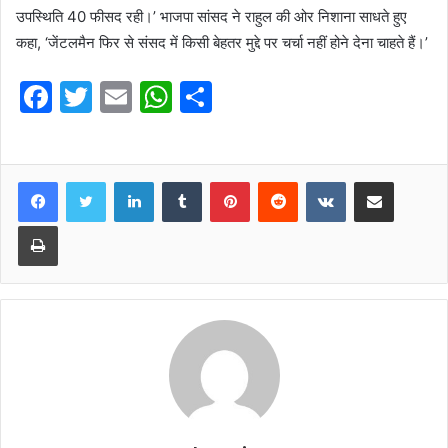
उपस्थिति 40 फीसद रही।’ भाजपा सांसद ने राहुल की ओर निशाना साधते हुए
कहा, ‘जेंटलमैन फिर से संसद में किसी बेहतर मुद्दे पर चर्चा नहीं होने देना चाहते हैं।’
F
T
E
W
S
a
w
m
h
h
c
itt
ai
at
ar
e
er
l
s
e
LinkedIn
Tumblr
Pinterest
Reddit
VKontakte
Share via Email
b
A
Print
o
p
o
p
k