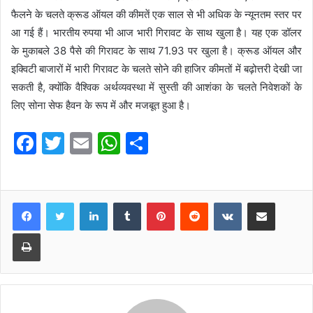
फैलने के चलते क्रूड ऑयल की कीमतें एक साल से भी अधिक के न्यूनतम स्तर पर
आ गई हैं। भारतीय रुपया भी आज भारी गिरावट के साथ खुला है। यह एक डॉलर
के मुकाबले 38 पैसे की गिरावट के साथ 71.93 पर खुला है। क्रूड ऑयल और
इक्विटी बाजारों में भारी गिरावट के चलते सोने की हाजिर कीमतों में बढ़ोत्तरी देखी जा
सकती है, क्योंकि वैश्विक अर्थव्यवस्था में सुस्ती की आशंका के चलते निवेशकों के
लिए सोना सेफ हैवन के रूप में और मजबूत हुआ है।
F
T
E
W
S
a
w
m
h
h
c
itt
ai
at
ar
e
er
l
s
e
LinkedIn
Tumblr
Pinterest
Reddit
VKontakte
Share via Email
b
A
Print
o
p
o
p
k