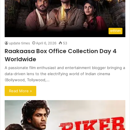
मनोरंजन
update times
April 6, 2026
53
Raakaasa Box Office Collection Day 4
Worldwide
A passionate film enthusiast and entertainment blogger bringing a
data-driven lens to the electrifying world of Indian cinema
(Bollywood, Tollywood,…
Read More »