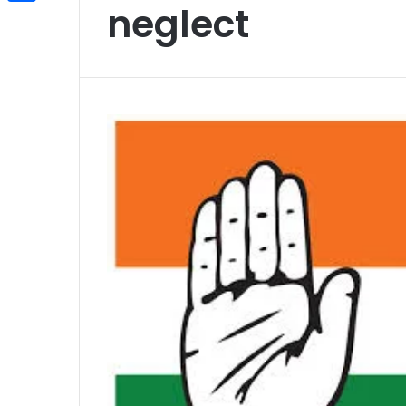
neglect
Share