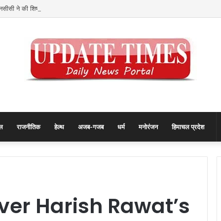
नसीसी ने की शिष्टाचार भेंट
ल
राजनीतिक
हेल्थ
अजब-गजब
धर्म
मनोरंजन
हिमाचल प्रदेश
over Harish Rawat’s