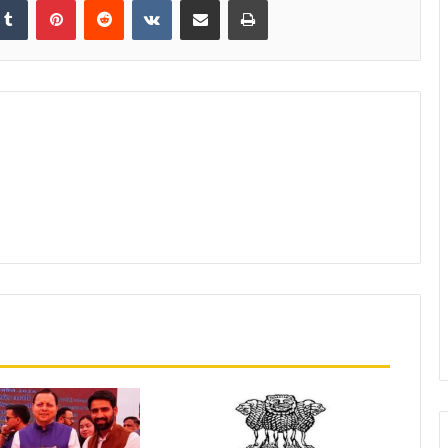
Tumblr
Pinterest
Reddit
VKontakte
Share via Email
Print