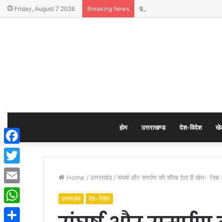
उत्तराखंड में ड्रग्स के खिलाफ सख्त
Friday, August 7 2026
Breaking News
होम
उत्तराखण्ड
देश-विदेश
खे
Facebook
Twitter
Home
/
उत्तराखंड
/
संघर्ष और समर्पण की सीख देता है खेल- रेखा 
Email
उत्तराखंड
देश-विदेश
WhatsApp