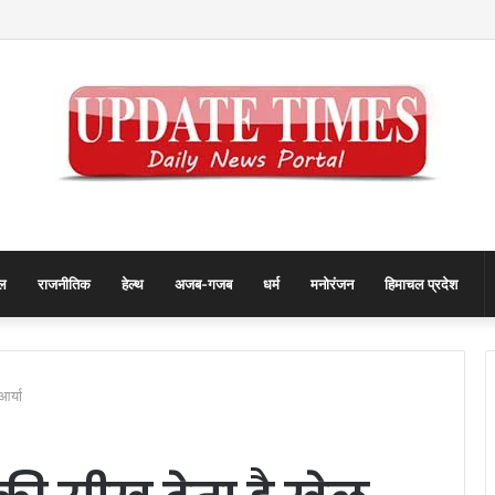
ी बढ़ेगी, मुख्य सचिव ने NCORD बैठक में दिए कड़े निर्देश
ल
राजनीतिक
हेल्थ
अजब-गजब
धर्म
मनोरंजन
हिमाचल प्रदेश
आर्या