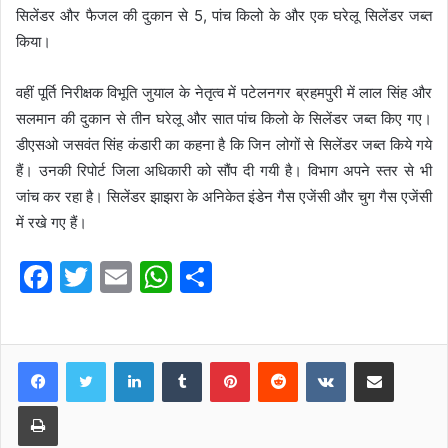
सिलेंडर और फैजल की दुकान से 5, पांच किलो के और एक घरेलू सिलेंडर जब्त
किया।
वहीं पूर्ति निरीक्षक विभूति जुयाल के नेतृत्व में पटेलनगर ब्रहमपुरी में लाल सिंह और
सलमान की दुकान से तीन घरेलू और सात पांच किलो के सिलेंडर जब्त किए गए।
डीएसओ जसवंत सिंह कंडारी का कहना है कि जिन लोगों से सिलेंडर जब्त किये गये
हैं। उनकी रिपोर्ट जिला अधिकारी को सौंप दी गयी है। विभाग अपने स्तर से भी
जांच कर रहा है। सिलेंडर झाझरा के अनिकेत इंडेन गैस एजेंसी और चुग गैस एजेंसी
में रखे गए हैं।
F
T
E
W
S
a
w
m
h
h
c
itt
ai
at
ar
e
er
l
s
e
LinkedIn
Tumblr
Pinterest
Reddit
VKontakte
Share via Email
b
A
Print
o
p