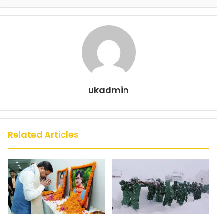
o
p
k
ukadmin
Related Articles