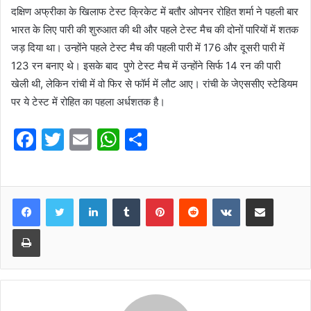
दक्षिण अफ्रीका के खिलाफ टेस्ट क्रिकेट में बतौर ओपनर रोहित शर्मा ने पहली बार
भारत के लिए पारी की शुरुआत की थी और पहले टेस्ट मैच की दोनों पारियों में शतक
जड़ दिया था। उन्होंने पहले टेस्ट मैच की पहली पारी में 176 और दूसरी पारी में
123 रन बनाए थे। इसके बाद पुणे टेस्ट मैच में उन्होंने सिर्फ 14 रन की पारी
खेली थी, लेकिन रांची में वो फिर से फॉर्म में लौट आए। रांची के जेएससीए स्टेडियम
पर ये टेस्ट में रोहित का पहला अर्धशतक है।
F
T
E
W
S
a
w
m
h
h
c
itt
ai
at
ar
e
er
l
s
e
LinkedIn
Tumblr
Pinterest
Reddit
VKontakte
Share via Email
b
A
Print
o
p
o
p
k