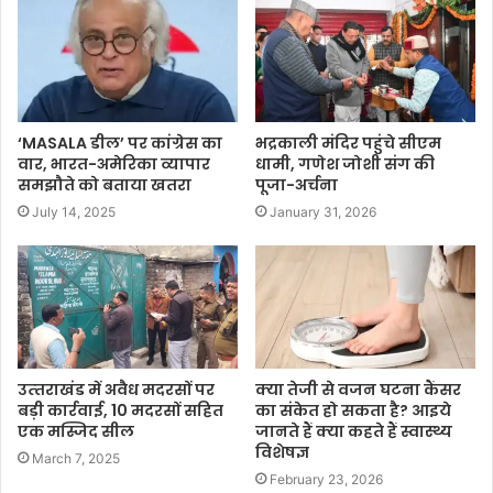
‘MASALA डील’ पर कांग्रेस का
भद्रकाली मंदिर पहुंचे सीएम
वार, भारत-अमेरिका व्यापार
धामी, गणेश जोशी संग की
समझौते को बताया खतरा
पूजा-अर्चना
July 14, 2025
January 31, 2026
उत्‍तराखंड में अवैध मदरसों पर
क्या तेजी से वजन घटना कैंसर
बड़ी कार्रवाई, 10 मदरसों सहित
का संकेत हो सकता है? आइये
एक मस्जिद सील
जानते हैं क्या कहते हैं स्वास्थ्य
विशेषज्ञ
March 7, 2025
February 23, 2026