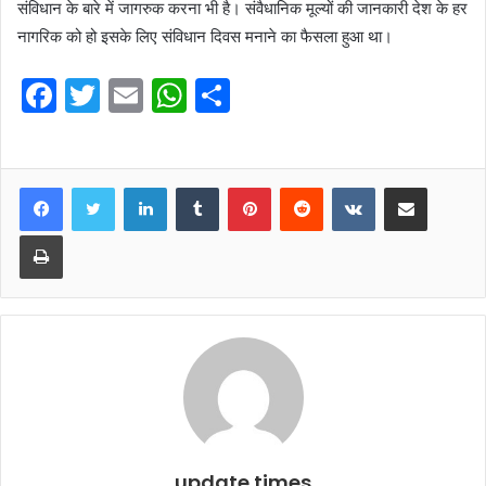
संविधान के बारे में जागरुक करना भी है। संवैधानिक मूल्यों की जानकारी देश के हर
नागरिक को हो इसके लिए संविधान दिवस मनाने का फैसला हुआ था।
F
T
E
W
S
a
w
m
h
h
c
itt
ai
at
ar
e
er
l
s
e
LinkedIn
Tumblr
Pinterest
Reddit
VKontakte
Share via Email
b
A
Print
o
p
o
p
k
update times