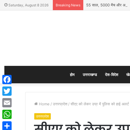
55 साल, 5000 मैच और अनगिनत 
Saturday, August 8 2026
Breaking News
होम
उत्तराखण्ड
देश-विदेश
खे
Facebook
Twitter
Home
/
उत्तरप्रदेश
/
सीएए को लेकर उप्र में पुलिस को हाई अलर्
Email
उत्तरप्रदेश
सीएए को लेकर उप्र
WhatsApp