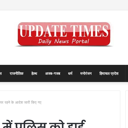
रिकॉर्ड… जानिए कैसे बदलता गया पुरुष वनडे क्रिकेट का रोमांच
ल
राजनीतिक
हेल्थ
अजब-गजब
धर्म
मनोरंजन
हिमाचल प्रदेश
ट पर रहने के आदेश जारी किए गए
 में पुलिस को हाई