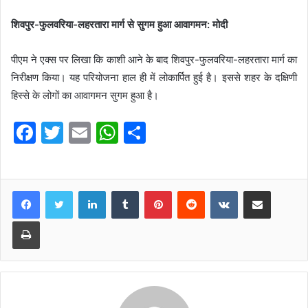
शिवपुर-फुलवरिया-लहरतारा मार्ग से सुगम हुआ आवागमन: मोदी
पीएम ने एक्स पर लिखा कि काशी आने के बाद शिवपुर-फुलवरिया-लहरतारा मार्ग का
निरीक्षण किया। यह परियोजना हाल ही में लोकार्पित हुई है। इससे शहर के दक्षिणी
हिस्से के लोगों का आवागमन सुगम हुआ है।
F
T
E
W
S
a
w
m
h
h
c
itt
ai
at
ar
e
er
l
s
e
LinkedIn
Tumblr
Pinterest
Reddit
VKontakte
Share via Email
b
A
Print
o
p
o
p
k