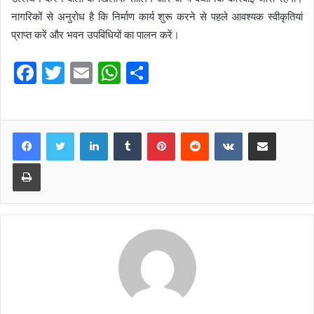
नागरिकों से अनुरोध है कि निर्माण कार्य शुरू करने से पहले आवश्यक स्वीकृतियां
प्राप्त करें और भवन उपविधियों का पालन करें।
F
T
E
W
S
a
w
m
h
h
c
itt
ai
at
ar
e
er
l
s
e
LinkedIn
Tumblr
Pinterest
Reddit
VKontakte
Share via Email
b
A
Print
o
p
o
p
k