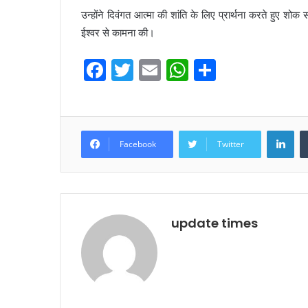
उन्होंने दिवंगत आत्मा की शांति के लिए प्रार्थना करते हुए शोक
ईश्वर से कामना की।
F
T
E
W
S
a
w
m
h
h
c
itt
ai
at
ar
e
er
l
s
e
LinkedIn
Facebook
Twitter
b
A
o
p
o
p
k
update times