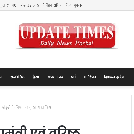
ों को कुल ₹ 146 करोड़ 32 लाख की पेंशन राशि का किया भुगतान
ल
राजनीतिक
हेल्थ
अजब-गजब
धर्म
मनोरंजन
हिमाचल प्रदेश
ेता खंडूड़ी के निधन पर दुःख व्यक्त किया
यमंत्री एवं वरिष्ठ