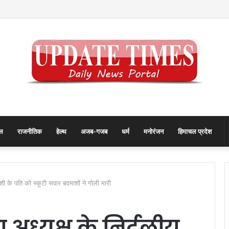
्रा को संतों का मिला आशीर्वाद
ल
राजनीतिक
हेल्थ
अजब-गजब
धर्म
मनोरंजन
हिमाचल प्रदेश
याशी के पति को स्कूटी सवार बदमाशों ने गोली मारी
 अध्यक्ष के निर्दलीय