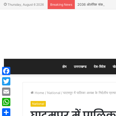
2036 ओलंपिक संकल्प कांवड़ यात
Thursday, August 6 2026
Breaking News
होम
उत्तराखण्ड
देश-विदेश
खे
Facebook
Twitter
Home
/
National
/
घाटमपुर में पालिका अध्यक्ष के निर्दलीय प्रत्
Email
National
घाटमपुर में पालिका
WhatsApp