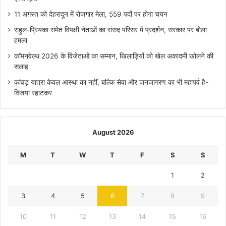
11 अगस्त को देहरादून में रोजगार मेला, 559 पदों पर होगा चयन
राहुल-प्रियंका समेत विपक्षी नेताओं का संसद परिसर में प्रदर्शन, सरकार पर बोला
हमला
कॉमनवेल्थ 2026 के विजेताओं का सम्मान, खिलाड़ियों को खेल अकादमी खोलने की
सलाह
कांवड़ यात्रा केवल आस्था का नहीं, बल्कि सेवा और जनजागरण का भी महापर्व है-
विजया रहाटकर
August 2026
M
T
W
T
F
S
S
1
2
3
4
5
6
7
8
9
10
11
12
13
14
15
16