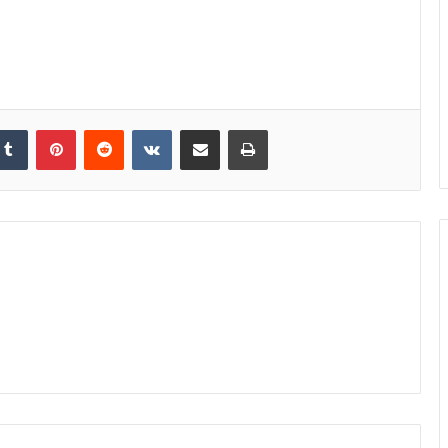
Tumblr
Pinterest
Reddit
VKontakte
Share via Email
Print