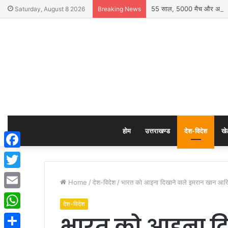
55 साल, 5000 मैच और अनगिनत 
Saturday, August 8 2026
Breaking News
होम
उत्तराखण्ड
देश-विदेश
खे
Facebook
Twitter
Home
/
देश-विदेश
/
भारत को आइना दिखाने वाले इमरान खान आखिर अप
Email
देश-विदेश
भारत को आइना दि
WhatsApp