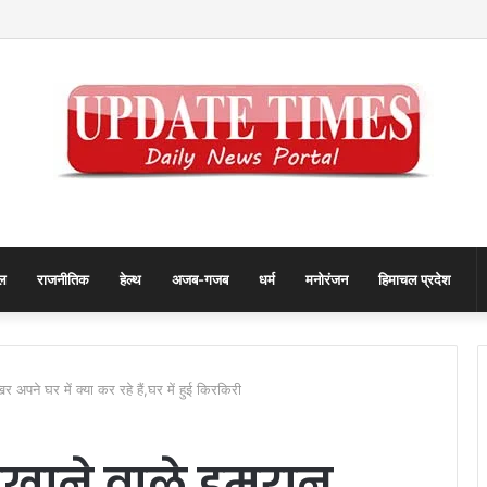
रिकॉर्ड… जानिए कैसे बदलता गया पुरुष वनडे क्रिकेट का रोमांच
ल
राजनीतिक
हेल्थ
अजब-गजब
धर्म
मनोरंजन
हिमाचल प्रदेश
ने घर में क्‍या कर रहे हैं,घर में हुई किरकिरी
खाने वाले इमरान