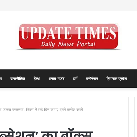
्रा को संतों का मिला आशीर्वाद
ल
राजनीतिक
हेल्थ
अजब-गजब
धर्म
मनोरंजन
हिमाचल प्रदेश
र जलवा बरकरार, फिल्म ने छठे दिन कमाए इतने करोड़ रुपये
ब्सेशन’ का बॉक्स