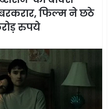
करार, फिल्म ने छठे
ोड़ रुपये