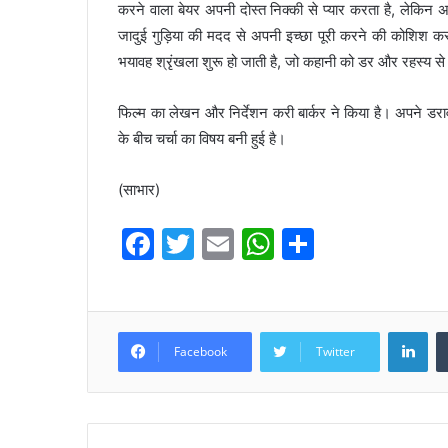
करने वाला बेयर अपनी दोस्त निक्की से प्यार करता है, लेकिन
जादुई गुड़िया की मदद से अपनी इच्छा पूरी करने की कोशिश क
भयावह श्रृंखला शुरू हो जाती है, जो कहानी को डर और रहस्य से 
फिल्म का लेखन और निर्देशन करी बार्कर ने किया है। अपने डरा
के बीच चर्चा का विषय बनी हुई है।
(साभार)
F
T
E
W
S
a
w
m
h
h
c
itt
ai
at
ar
e
er
l
s
e
LinkedIn
Facebook
Twitter
b
A
o
p
o
p