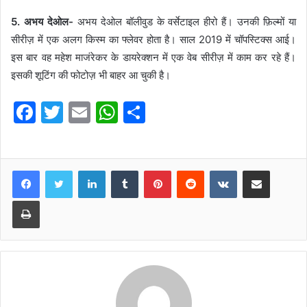
5. अभय देओल-
अभय देओल बॉलीवुड के वर्सेटाइल हीरो हैं। उनकी फ़िल्मों या
सीरीज़ में एक अलग किस्म का फ्लेवर होता है। साल 2019 में चॉपस्टिक्स आई।
इस बार वह महेश माजंरेकर के डायरेक्शन में एक वेब सीरीज़ में काम कर रहे हैं।
इसकी शूटिंग की फोटोज़ भी बाहर आ चुकी है।
F
T
E
W
S
a
w
m
h
h
c
itt
ai
at
ar
e
er
l
s
e
LinkedIn
Tumblr
Pinterest
Reddit
VKontakte
Share via Email
b
A
Print
o
p
o
p
k