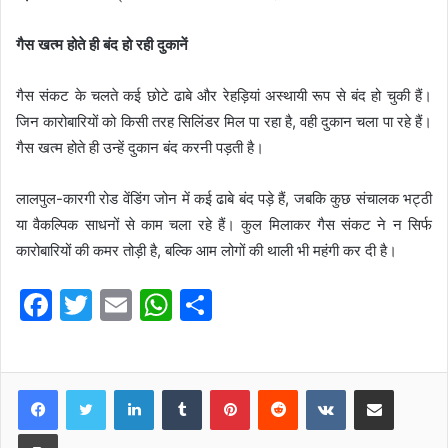
गैस खत्म होते ही बंद हो रही दुकानें
गैस संकट के चलते कई छोटे ढाबे और रेहड़ियां अस्थायी रूप से बंद हो चुकी हैं।
जिन कारोबारियों को किसी तरह सिलिंडर मिल पा रहा है, वही दुकान चला पा रहे हैं।
गैस खत्म होते ही उन्हें दुकान बंद करनी पड़ती है।
लालपुल-कारगी रोड वेंडिंग जोन में कई ढाबे बंद पड़े हैं, जबकि कुछ संचालक भट्ठी
या वैकल्पिक साधनों से काम चला रहे हैं। कुल मिलाकर गैस संकट ने न सिर्फ
कारोबारियों की कमर तोड़ी है, बल्कि आम लोगों की थाली भी महंगी कर दी है।
F
T
E
W
S
a
w
m
h
h
c
itt
ai
at
ar
e
er
l
s
e
LinkedIn
Tumblr
Pinterest
Reddit
VKontakte
Share via Email
b
A
Print