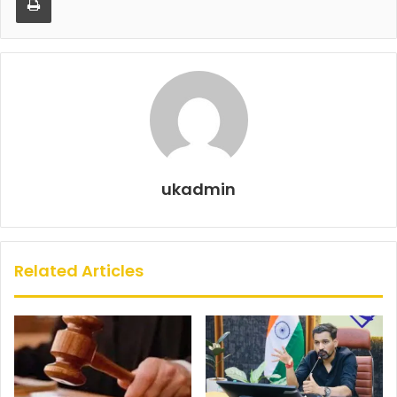
o
p
o
p
k
ukadmin
Related Articles