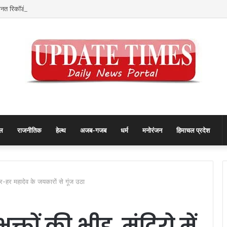
रिकॉर्ड… जानिए कैसे बदलता गया पुरुष वनडे क्रिकेट का रोमांच
ल
राजनीतिक
हेल्थ
अजब-गजब
धर्म
मनोरंजन
हिमाचल प्रदेश
ं हर-हर महादेव के जयकारों से गूंज उठा
क्तों की भीड़, मंदिरो में