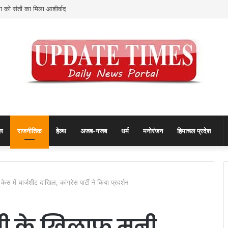
 को संतों का मिला आशीर्वाद
ल
राजनीतिक
हेल्थ
अजब-गजब
धर्म
मनोरंजन
हिमाचल प्रदेश
ेस में चार्जशीट दाखिल, कांग्रेस पार्टी ने किया प्रदर्शन
धी के खिलाफ मनी