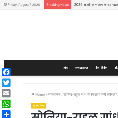
2036 ओलंपिक संकल्प कांवड़ यात्रा
Friday, August 7 2026
Breaking News
होम
उत्तराखण्ड
देश-विदेश
खे
Facebook
Twitter
Home
/
राजनीतिक
/
सोनिया-राहुल गांधी के खिलाफ मनी लॉन्ड्रिंग क
Email
राजनीतिक
सोनिया-राहुल गां
WhatsApp