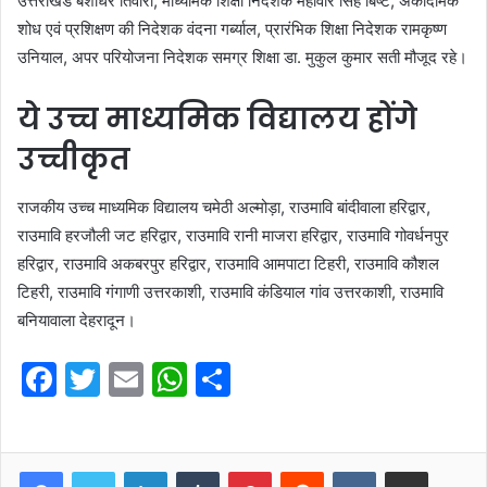
उत्तराखंड बंशीधर तिवारी, माध्यमिक शिक्षा निदेशक महावीर सिंह बिष्ट, अकादमिक
शोध एवं प्रशिक्षण की निदेशक वंदना गर्ब्याल, प्रारंभिक शिक्षा निदेशक रामकृष्ण
उनियाल, अपर परियोजना निदेशक समग्र शिक्षा डा. मुकुल कुमार सती मौजूद रहे।
ये उच्च माध्यमिक विद्यालय होंगे
उच्चीकृत
राजकीय उच्च माध्यमिक विद्यालय चमेठी अल्मोड़ा, राउमावि बांदीवाला हरिद्वार,
राउमावि हरजौली जट हरिद्वार, राउमावि रानी माजरा हरिद्वार, राउमावि गोवर्धनपुर
हरिद्वार, राउमावि अकबरपुर हरिद्वार, राउमावि आमपाटा टिहरी, राउमावि कौशल
टिहरी, राउमावि गंगाणी उत्तरकाशी, राउमावि कंडियाल गांव उत्तरकाशी, राउमावि
बनियावाला देहरादून।
F
T
E
W
S
a
w
m
h
h
c
itt
ai
at
ar
e
er
l
s
e
LinkedIn
Tumblr
Pinterest
Reddit
VKontakte
Share via Email