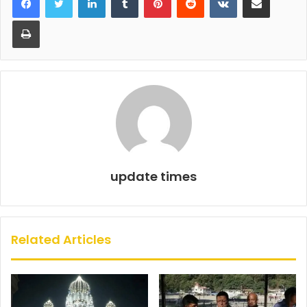
b
A
Print
o
p
o
p
k
update times
Related Articles