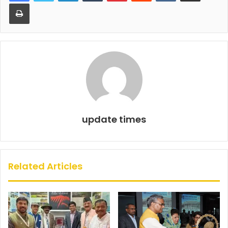
b
A
Print
o
p
o
p
k
update times
Related Articles