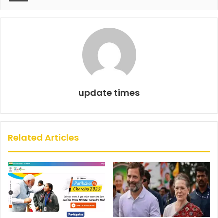
o
p
k
update times
Related Articles