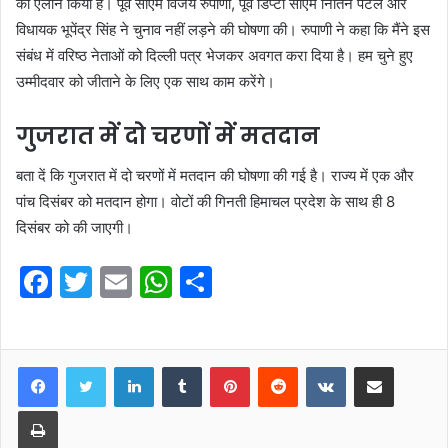
का एलान किया है। पूर्व सीएम विजय रुपाणी, पूर्व डिप्टी सीएम नितिन पटेल और
विधायक भूपेंद्र सिंह ने चुनाव नहीं लड़ने की घोषणा की। रुपाणी ने कहा कि मैंने इस
संबंध में वरिष्ठ नेताओं को दिल्ली पत्र भेजकर अवगत करा दिया है। हम चुने हुए
उम्मीदवार को जीताने के लिए एक साथ काम करेंगे।
गुजरात में दो चरणों में मतदान
बता दें कि गुजरात में दो चरणों में मतदान की घोषणा की गई है। राज्य में एक और
पांच दिसंबर को मतदान होगा। वोटों की गिनती हिमाचल प्रदेश के साथ ही 8
दिसंबर को की जाएगी।
F
T
E
W
S
a
w
m
h
h
c
itt
ai
at
ar
e
er
l
s
e
LinkedIn
Tumblr
Pinterest
Reddit
VKontakte
Share via Email
b
A
Print
o
p