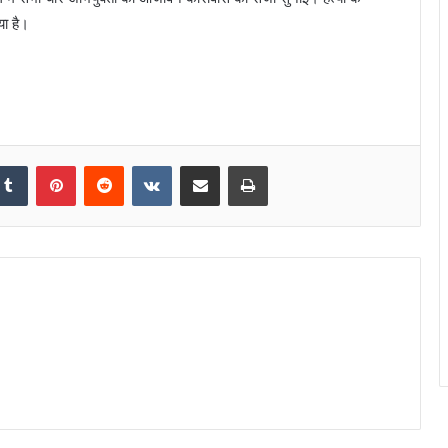
या है।
Tumblr
Pinterest
Reddit
VKontakte
Share via Email
Print