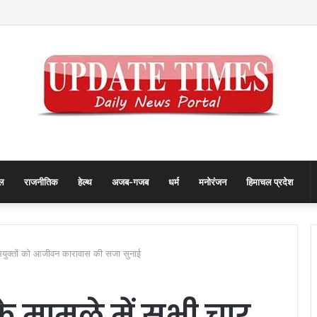
ा जरूरी है? आइये जानते हैं क्या कहते हैं एक्सपर्ट्स
ल
राजनीतिक
हेल्थ
अजब-गजब
धर्म
मनोरंजन
हिमाचल प्रदेश
 अभियुक्तों को आजीवन कारावास की सजा सुनाई
ा के मामले में सभी चार